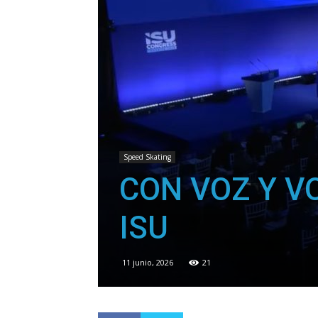
Speed Skating
CON VOZ Y V
ISU
11 junio, 2026
21