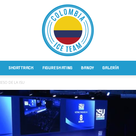
SHORT TRACK
FIGURE SKATING
BANDY
GALERÍA
Patinaje
SO DE LA ISU
Sobre